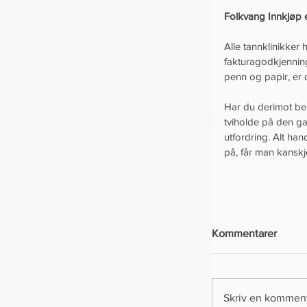
Folkvang Innkjøp e
Alle tannklinikker 
fakturagodkjennin
penn og papir, er 
Har du derimot beh
tviholde på den ga
utfordring. Alt han
på, får man kansk
Kommentarer
Skriv en kommen