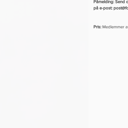
Påmelding: Send os
på e-post: post@fo
Pris: 
Medlemmer av 