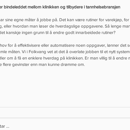
r bindeleddet mellom klinikken og tilbydere i tannhelsebransjen
har sine egne måter å jobbe på. Det kan være rutiner for varekjøp, for
g, eller hvordan man løser de hverdagslige oppgavene. Så lenge ma
det kanskje ingen grunn til å endre godt innarbeidede rutiner?
ov for å effektivisere eller automatisere noen oppgaver, lønner det se
mle måten. Vi i Folkvang vet at det å overlate jobben til et nytt syste
dler om å få en enklere hverdag på klinikken. Er man villig til å endr
je flere gevinster enn man kunne drømme om.
tar …