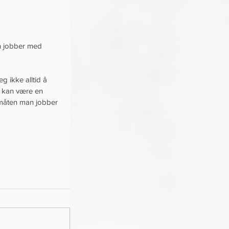
 
n jobber med 
g ikke alltid å 
m kan være en 
e måten man jobber 