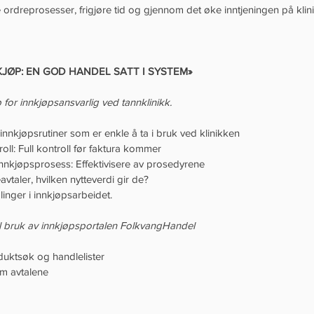
e ordreprosesser, frigjøre tid og gjennom det øke inntjeningen på klin
JØP: EN GOD HANDEL SATT I SYSTEM»
 for innkjøpsansvarlig ved tannklinikk.
innkjøpsrutiner som er enkle å ta i bruk ved klinikken  
ll: Full kontroll før faktura kommer  
innkjøpsprosess: Effektivisere av prosedyrene  
taler, hvilken nytteverdi gir de?  
linger i innkjøpsarbeidet.
til bruk av innkjøpsportalen FolkvangHandel
oduktsøk og handlelister  
m avtalene   