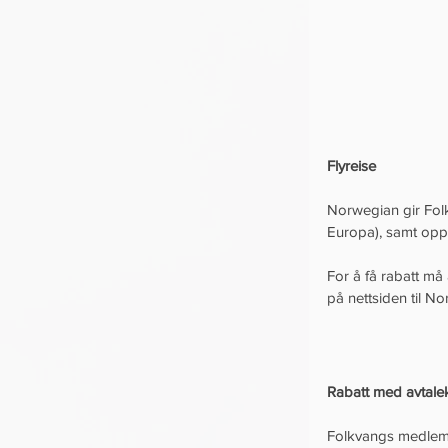
Flyreise
Norwegian gir Fol
Europa), samt oppt
For å få rabatt m
på nettsiden til N
Rabatt med avtal
Folkvangs medlemm