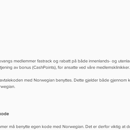
kvangs medlemmer fastrack og rabatt på både innenlands- og utenla
jening av bonus (CashPoints), for ansatte ved våre medlemsklinikker.
å avtalekoden med Norwegian benyttes. Dette gjelder både gjennom 
orwegian.
ekode
er må benytte egen kode med Norwegian. Det er derfor viktig at du