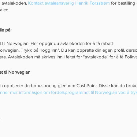
 avtalekoden. 
Kontakt avtaleansvarlig Henrik Forsstrøm
 for bestilling
alen.
lle på:
til Norwegian. Her oppgir du avtalekoden for å få rabatt  
Norwegian. Trykk på "logg inn". Du kan opprette din egen profil, ders
igere. Avtalekoden må skrives inn i feltet for "avtalekode" for å få Folkv
 til Norwegian
en opptjener du bonuspoeng gjennom CashPoint. Disse kan du bruke
inner mer informasjon om fordelsprogrammet til Norwegian ved å tryk
g