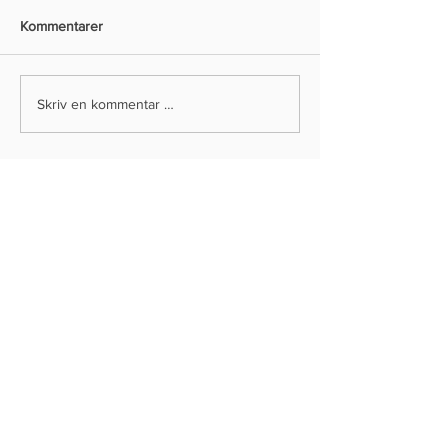
Kommentarer
Skriv en kommentar …
Bli kunde
Databehandler
avtale
Personvern