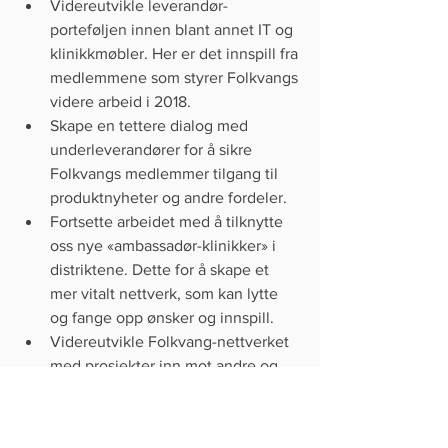
Videreutvikle leverandør-
porteføljen innen blant annet IT og 
klinikkmøbler. Her er det innspill fra 
medlemmene som styrer Folkvangs 
videre arbeid i 2018.   
Skape en tettere dialog med 
underleverandører for å sikre 
Folkvangs medlemmer tilgang til 
produktnyheter og andre fordeler.   
Fortsette arbeidet med å tilknytte 
oss nye «ambassadør-klinikker» i 
distriktene. Dette for å skape et 
mer vitalt nettverk, som kan lytte 
og fange opp ønsker og innspill.  
Videreutvikle Folkvang-nettverket 
med prosjekter inn mot andre og 
liknende bransjer. 